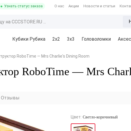
Узнать статус заказа
О нас
Акции
Новости и статьи
Конта
Кубики Рубика
2x2
3х3
Головоломки
Аксе
руктор RoboTime — Mrs Charlie's Dining Room
тор RoboTime — Mrs Charl
Отзывы
Цвет:
Светло-коричневый