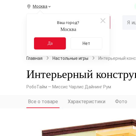
Москва
КАТАЛОГ
Ваш город?
Москва
Распродажа
Новинки
Да
Нет
Главная
Настольные игры
Интерьерный конст
Интерьерный конструк
РобоТайм — Миссис Чарлис Дайнинг Рум
Все о товаре
Характеристики
Фото