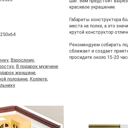
шаг. Вам предстоит вырез
красивое украшение.
Габариты конструктора бо
места на полке, а это знач
крутой конструктор отлич
x250x64
Рекомендуем собирать по
сближает и создает прият
просидите около 15-20 час
енку
,
Взрослому
,
ростку
,
В подарок мужчине
одарок женщине
,
рой половине
,
Коллеге
,
альнику