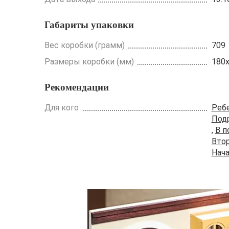
Габариты упаковки
Вес коробки (грамм)
709
Размеры коробки (мм)
180
Рекомендации
Для кого
Реб
Под
,
В п
Вто
Нач