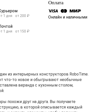
Оплата
Курьером
от 1 дня
от 200 ₽
Онлайн и наличными
Почтой
от 1 дня
от 150 ₽
– один из интерьерных конструкторов RoboTime.
ют что-то новое и обыгрывают необычные
дставлена веранда с кухонным столом,
ой.
ры похожи друг на друга. Вы получаете
нструкцию, в которой описывается каждый