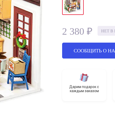
2 380 ₽
НЕТ В
СООБЩИТЬ О Н
Дарим подарок с
каждым заказом