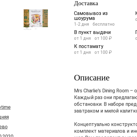
Доставка
Самовывоз из
шоурума
1-2 дня
бесплатно
В пункт выдачи
от 1 дня
от 100 ₽
К постамату
от 1 дня
от 100 ₽
Описание
Mrs Charlie's Dining Room 
Каждый раз они предлага
обстановки. В наборе пре
otime
завтраком и милой калитк
дняя
Концептуально конструкто
ево
комплект материалов и и
0.2020