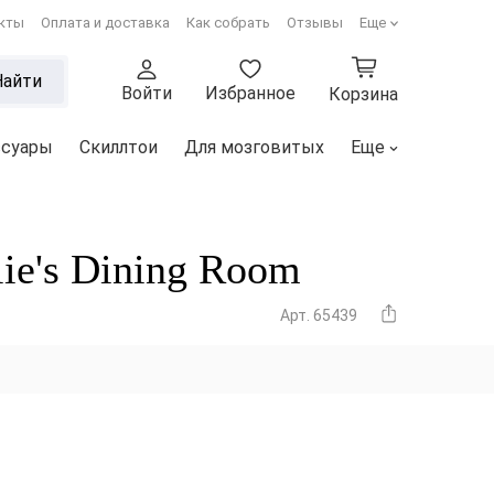
кты
Оплата и доставка
Как собрать
Отзывы
Еще
Найти
Войти
Избранное
Корзина
ссуары
Скиллтои
Для мозговитых
Еще
ie's Dining Room
Арт. 65439