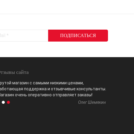
тзывы сайта
рутой магазин с самыми низкими ценами,
Очень хоро
аботающая поддержка и отзывчивые консультанты.
многократн
агазин очень оперативно отправляет заказы!
четкая сво
Олег Шемякин