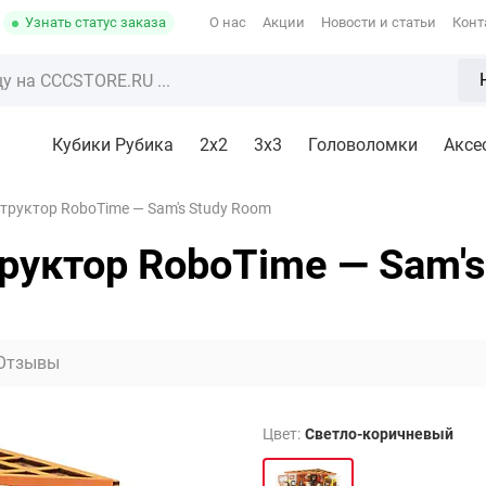
Узнать статус заказа
О нас
Акции
Новости и статьи
Конт
Кубики Рубика
2x2
3х3
Головоломки
Аксе
труктор RoboTime — Sam's Study Room
руктор RoboTime — Sam's
Отзывы
Цвет:
Светло-коричневый