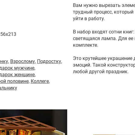
Вам нужно вырезать элемен
трудный процесс, который 
уйти в работу.
1
В набор входят сотни книг:
x56x213
светящаяся лампа. Для ее 
комплекте.
Это крутейшее украшение 
енку
,
Взрослому
,
Подростку
,
эмоций. Такой конструкто
одарок мужчине
,
любой другой праздник.
одарок женщине
,
ой половине
,
Коллеге
,
альнику