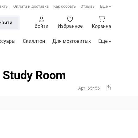
акты
Оплата и доставка
Как собрать
Отзывы
Еще
Найти
Войти
Избранное
Корзина
ссуары
Скиллтои
Для мозговитых
Еще
 Study Room
Арт. 65456