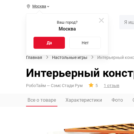
Москва
КАТАЛОГ
Ваш город?
Москва
Распродажа
Новинки
Да
Нет
Главная
Настольные игры
Интерьерный конс
Интерьерный конст
РобоТайм — Сэмс Стади Рум
5
1 отзыв
Все о товаре
Характеристики
Фото