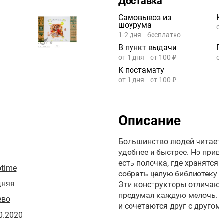
Доставка
Самовывоз из
шоурума
1-2 дня
бесплатно
В пункт выдачи
от 1 дня
от 100 ₽
К постамату
от 1 дня
от 100 ₽
Описание
Большинство людей читает
удобнее и быстрее. Но при
есть полочка, где хранят
time
собрать целую библиотеку
дняя
Эти конструкторы отличаю
продумал каждую мелочь. 
ево
и сочетаются друг с друго
0.2020