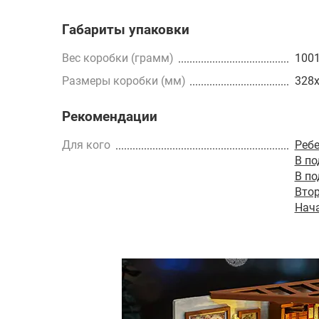
Габариты упаковки
Вес коробки (грамм)
100
Размеры коробки (мм)
328
Рекомендации
Для кого
Реб
В п
В п
Втор
Нач