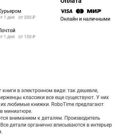
Оплата
Курьером
от 1 дня
от 200 ₽
Онлайн и наличными
Почтой
от 1 дня
от 150 ₽
 книги в электронном виде: так дешевле,
верженцы классики все еще существуют. У них
ся их любимые книжки. RoboTime предлагают
 в миниатюре.
тся вниманием к деталям. Производитель
Все детали органично вписываются в интерьер
м.