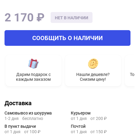
2 170 ₽
НЕТ В НАЛИЧИИ
СООБЩИТЬ О НАЛИЧИИ
Дарим подарок с
Нашли дешевле?
То
каждым заказом
Снизим цену!
Доставка
Самовывоз из шоурума
Курьером
1-2 дня
бесплатно
от 1 дня
от 200 ₽
В пункт выдачи
Почтой
от 1 дня
от 100 ₽
от 1 дня
от 150 ₽