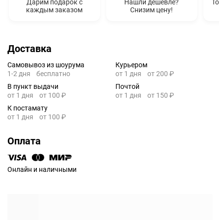
Дарим подарок с
Нашли дешевле?
То
каждым заказом
Снизим цену!
Доставка
Самовывоз из шоурума
Курьером
1-2 дня
бесплатно
от 1 дня
от 200 ₽
В пункт выдачи
Почтой
от 1 дня
от 100 ₽
от 1 дня
от 150 ₽
К постамату
от 1 дня
от 100 ₽
Оплата
Онлайн и наличными