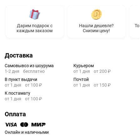
Дарим подарок с
Нашли дешевле?
То
каждым заказом
Снизим цену!
Доставка
Самовывоз из шоурума
Курьером
1-2 дня
бесплатно
от 1 дня
от 200 ₽
В пункт выдачи
Почтой
от 1 дня
от 100 ₽
от 1 дня
от 150 ₽
К постамату
от 1 дня
от 100 ₽
Оплата
Онлайн и наличными