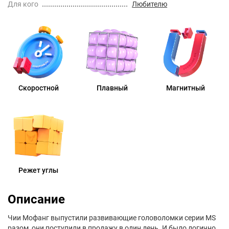
Для кого
Любителю
Скоростной
Плавный
Магнитный
Режет углы
Описание
Чии Мофанг выпустили развивающие головоломки серии MS
разом, они поступили в продажу в один день. И было логично,