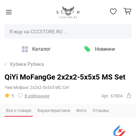
Каталог
Новинки
Кубики Рубика
QiYi MoFangGe 2x2x2-5x5x5 MS Set
Чии Мофанг 2х2х2-5х5х5 МС Сет
5
В избранное
Арт. 67804
Все о товаре
Характеристики
Фото
Отзывы