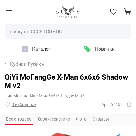
Каталог
Новинки
Кубики Рубика
QiYi MoFangGe X-Man 6x6x6 Shadow
M v2
Чии Мофанг Икс-Мэн 6х6х6 Шэдоу М в2
В избранное
Арт. 67668
Все о товаре
Характеристики
Фото
Отзывы