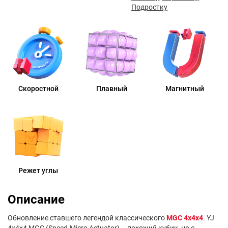
Подростку
Скоростной
Плавный
Магнитный
Режет углы
Описание
Обновление ставшего легендой классического
MGC 4x4x4
. YJ
4x4x4 MGC (Speed-Micro Actuator) – похожий кубик, но с