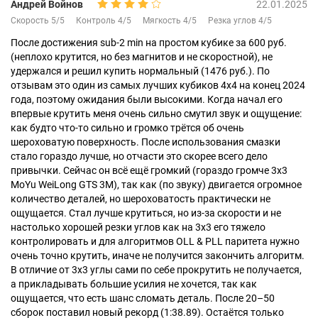
Андрей Войнов
22.01.2025
Скорость 5/5
Контроль 4/5
Мягкость 4/5
Резка углов 4/5
После достижения sub-2 min на простом кубике за 600 руб.
(неплохо крутится, но без магнитов и не скоростной), не
удержался и решил купить нормальный (1476 руб.). По
отзывам это один из самых лучших кубиков 4x4 на конец 2024
года, поэтому ожидания были высокими. Когда начал его
впервые крутить меня очень сильно смутил звук и ощущение:
как будто что-то сильно и громко трётся об очень
шероховатую поверхность. После использования смазки
стало гораздо лучше, но отчасти это скорее всего дело
привычки. Сейчас он всё ещё громкий (гораздо громче 3x3
MoYu WeiLong GTS 3M), так как (по звуку) двигается огромное
количество деталей, но шероховатость практически не
ощущается. Стал лучше крутиться, но из-за скорости и не
настолько хорошей резки углов как на 3x3 его тяжело
контролировать и для алгоритмов OLL & PLL паритета нужно
очень точно крутить, иначе не получится закончить алгоритм.
В отличие от 3x3 углы сами по себе прокрутить не получается,
а прикладывать большие усилия не хочется, так как
ощущается, что есть шанс сломать деталь. После 20–50
сборок поставил новый рекорд (1:38.89). Остаётся только