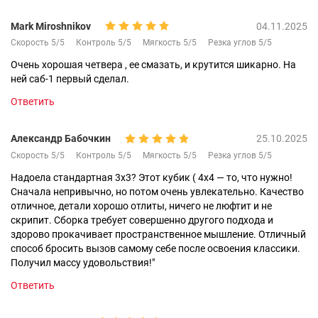
Mark Miroshnikov
04.11.2025
Скорость 5/5
Контроль 5/5
Мягкость 5/5
Резка углов 5/5
Очень хорошая четвера , ее смазать, и крутится шикарно. На
ней саб-1 первый сделал.
Ответить
Александр Бабочкин
25.10.2025
Скорость 5/5
Контроль 5/5
Мягкость 5/5
Резка углов 5/5
Надоела стандартная 3х3? Этот кубик ( 4х4 — то, что нужно!
Сначала непривычно, но потом очень увлекательно. Качество
отличное, детали хорошо отлиты, ничего не люфтит и не
скрипит. Сборка требует совершенно другого подхода и
здорово прокачивает пространственное мышление. Отличный
способ бросить вызов самому себе после освоения классики.
Получил массу удовольствия!"
Ответить