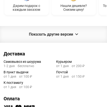
Дарим подарок с
Нашли дешевле?
То
каждым заказом
Снизим цену!
Показать другие версии
Доставка
Самовывоз из шоурума
Курьером
1-2 дня
бесплатно
от 1 дня
от 200 ₽
В пункт выдачи
Почтой
от 1 дня
от 100 ₽
от 1 дня
от 150 ₽
К постамату
от 1 дня
от 100 ₽
Оплата