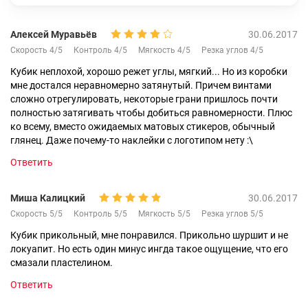
Алексей Муравьёв
30.06.2017
Скорость 4/5
Контроль 4/5
Мягкость 4/5
Резка углов 4/5
Кубик неплохой, хорошо режет углы, мягкий... Но из коробки
мне достался неравномерно затянутый. Причем винтами
сложно отрегулировать, некоторые грани пришлось почти
полностью затягивать чтобы добиться равномерности. Плюс
ко всему, вместо ожидаемых матовых стикеров, обычный
глянец. Даже почему-то наклейки с логотипом нету :\
Ответить
Миша Калицкий
30.06.2017
Скорость 5/5
Контроль 5/5
Мягкость 5/5
Резка углов 5/5
Кубик прикольный, мне понравился. Прикольно шуршит и не
локуапит. Но есть один минус ингда такое ощущение, что его
смазали пластелином.
Ответить