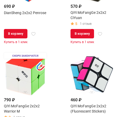
690 ₽
570 ₽
QiYi MoFangGe 2x2x2
DianSheng 2x2x2 Penrose
CiYuan
5
1 отзыв
В корзину
В корзину
Купить в 1 клик
Купить в 1 клик
СКОРО ЗАКОНЧАТСЯ
790 ₽
460 ₽
QiYi MoFangGe 2x2x2
QiYi MoFangGe 2x2x2
Warrior M
(Fluorescent Stickers)