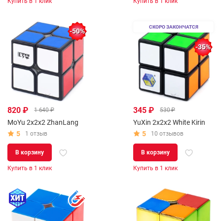
Купить в 1 клик
Купить в 1 клик
СКОРО ЗАКОНЧАТСЯ
-50%
-35%
820 ₽
345 ₽
1 640 ₽
530 ₽
MoYu 2x2x2 ZhanLang
YuXin 2x2x2 White Kirin
5
5
1 отзыв
10 отзывов
В корзину
В корзину
Купить в 1 клик
Купить в 1 клик