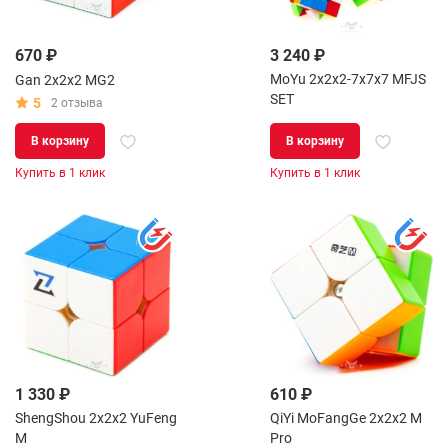
670 ₽
3 240 ₽
MoYu 2x2x2-7x7x7 MFJS
Gan 2x2x2 MG2
SET
5
2 отзыва
В корзину
В корзину
Купить в 1 клик
Купить в 1 клик
1 330 ₽
610 ₽
ShengShou 2x2x2 YuFeng
QiYi MoFangGe 2x2x2 M
M
Pro