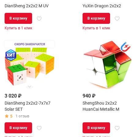
DianSheng 2x2x2 M UV
YuXin Dragon 2x2x2
В корзину
В корзину
Купить в 1 клик
Купить в 1 клик
СКОРО ЗАКОНЧАТСЯ
3 020 ₽
940 ₽
DianSheng 2x2x2-7x7x7
ShengShou 2x2x2
Solar SET
HuanCai Metallic M
5
1 отзыв
В корзину
В корзину