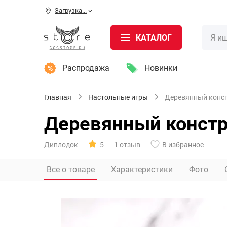
Загрузка...
КАТАЛОГ
Распродажа
Новинки
Главная
Настольные игры
Деревянный конст
Деревянный констру
Диплодок
5
1 отзыв
В избранное
Все о товаре
Характеристики
Фото