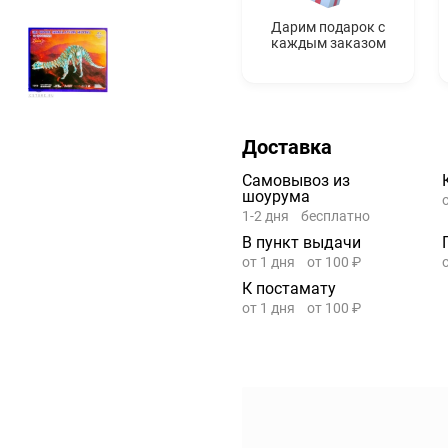
Дарим подарок с
каждым заказом
Доставка
Самовывоз из
шоурума
1-2 дня
бесплатно
В пункт выдачи
от 1 дня
от 100 ₽
К постамату
от 1 дня
от 100 ₽