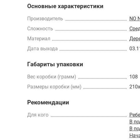
Основные характеристики
Производитель
NO 
Сложность
Сре
Материал
Дер
Дата выхода
03.1
Габариты упаковки
Вес коробки (грамм)
108
Размеры коробки (мм)
210
Рекомендации
Для кого
Реб
В п
В п
Нач