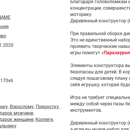
Благодаря головоломкам и
концентрации, совершенст
моторику.
NAME
Деревянный конструктор (м
дняя
При правильной сборке дин
ево
Это не единственный набо
1.2020
проявить творческие навы
игры помогут «
Паразауро
Элементы конструктора вы
безопасны для детей. В ко
следуя пошаговому плану 
x170x6
себя игрушку, которая буд
Игра не требует специальн
между собой через пазы б
енку
,
Взрослому
,
Подростку
,
инструментов.
одарок мужчине
,
одарок женщине
,
Коллеге
,
Деревянный конструктор (м
альнику
а если вы ищете набор для