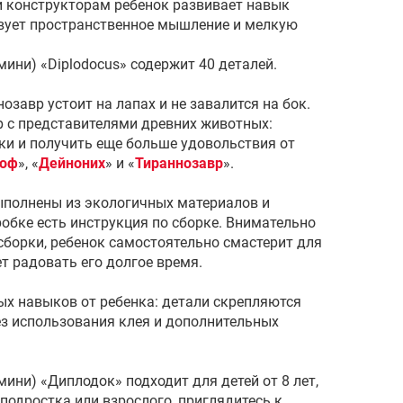
 конструкторам ребенок развивает навык
вует пространственное мышление и мелкую
ини) «Diplodocus» содержит 40 деталей.
озавр устоит на лапах и не завалится на бок.
р с представителями древних животных:
ки и получить еще больше удовольствия от
лоф
», «
Дейноних
» и «
Тираннозавр
».
полнены из экологичных материалов и
робке есть инструкция по сборке. Внимательно
сборки, ребенок самостоятельно смастерит для
ет радовать его долгое время.
ых навыков от ребенка: детали скрепляются
ез использования клея и дополнительных
ини) «Диплодок» подходит для детей от 8 лет,
 подростка или взрослого, приглядитесь к