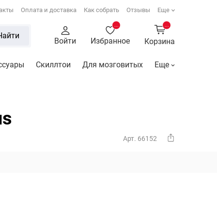
акты
Оплата и доставка
Как собрать
Отзывы
Еще
...
...
Найти
Войти
Избранное
Корзина
ссуары
Скиллтои
Для мозговитых
Еще
us
Арт. 66152