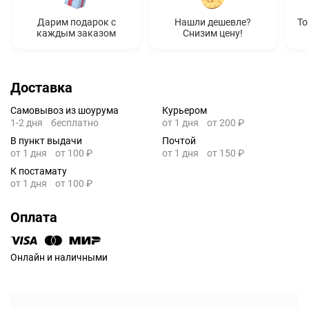
Дарим подарок с
Нашли дешевле?
То
каждым заказом
Снизим цену!
Доставка
Самовывоз из шоурума
Курьером
1-2 дня
бесплатно
от 1 дня
от 200 ₽
В пункт выдачи
Почтой
от 1 дня
от 100 ₽
от 1 дня
от 150 ₽
К постамату
от 1 дня
от 100 ₽
Оплата
Онлайн и наличными