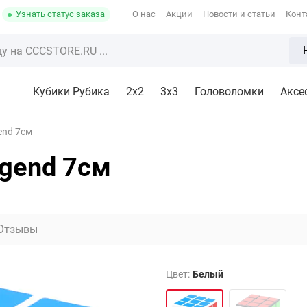
Узнать статус заказа
О нас
Акции
Новости и статьи
Конт
Кубики Рубика
2x2
3х3
Головоломки
Аксе
end 7см
egend 7см
Отзывы
Цвет:
Белый