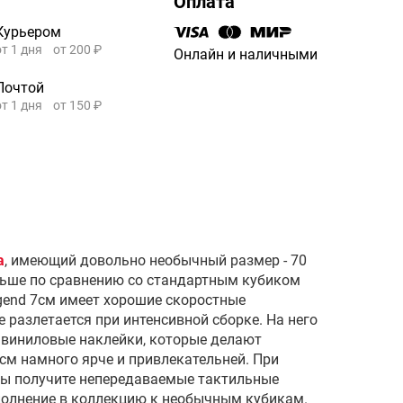
Оплата
Курьером
от 1 дня
от 200 ₽
Онлайн и наличными
Почтой
от 1 дня
от 150 ₽
а
, имеющий довольно необычный размер - 70
ьше по сравнению со стандартным кубиком
gend 7см имеет хорошие скоростные
е разлетается при интенсивной сборке. На него
виниловые наклейки, которые делают
м намного ярче и привлекательней. При
 вы получите непередаваемые тактильные
олнение в коллекцию к необычным кубикам.