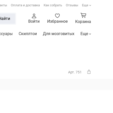
акты
Оплата и доставка
Как собрать
Отзывы
Еще
Найти
Войти
Избранное
Корзина
ссуары
Скиллтои
Для мозговитых
Еще
Арт. 751