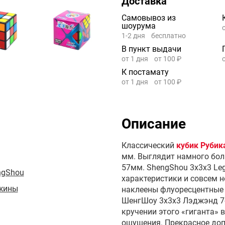
Доставка
Самовывоз из
шоурума
1-2 дня
бесплатно
В пункт выдачи
от 1 дня
от 100 ₽
К постамату
от 1 дня
от 100 ₽
Описание
Классический
кубик Рубик
мм. Выглядит намного бол
57мм. ShengShou 3x3x3 Le
ngShou
характеристики и совсем н
жины
наклеены флуоресцентные 
ШенгШоу 3х3х3 Лэджэнд 7с
кручении этого «гиганта»
ощущения. Прекрасное доп