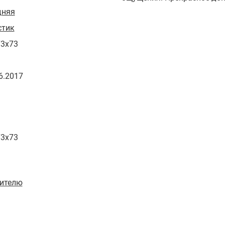
дняя
стик
73x73
6.2017
73x73
ителю