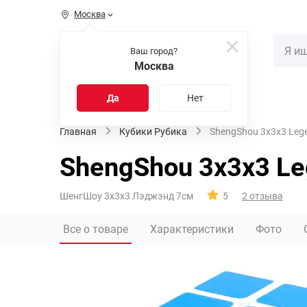
Москва
КАТАЛОГ
Ваш город?
Москва
Распродажа
Новинки
Да
Нет
Главная
Кубики Рубика
ShengShou 3x3x3 Leg
ShengShou 3x3x3 L
ШенгШоу 3х3х3 Лэджэнд 7см
5
2 отзыва
Все о товаре
Характеристики
Фото