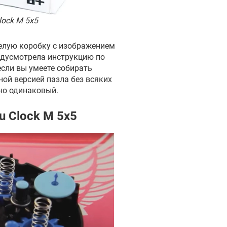
lock M 5x5
елую коробку с изображением
едусмотрела инструкцию по
если вы умеете собирать
ной версией пазла без всяких
тно одинаковый.
u Clock M 5x5