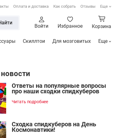
акты
Оплата и доставка
Как собрать
Отзывы
Еще
Найти
Войти
Избранное
Корзина
ссуары
Скиллтои
Для мозговитых
Еще
 новости
Ответы на популярные вопросы
про наши сходки спидкуберов
Читать подробнее
Сходка спидкуберов на День
Космонавтики!