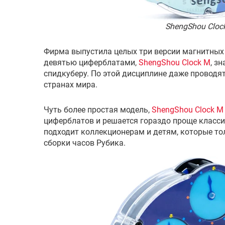
ShengShou Cloc
Фирма выпустила целых три версии магнитных 
девятью циферблатами,
ShengShou Clock M
, з
спидкуберу. По этой дисциплине даже проводя
странах мира.
Чуть более простая модель,
ShengShou Clock M
циферблатов и решается гораздо проще класси
подходит коллекционерам и детям, которые то
сборки часов Рубика.