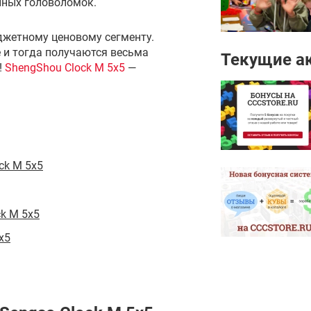
нных головоломок.
джетному ценовому сегменту.
 и тогда получаются весьма
Текущие а
!
ShengShou Clock M 5x5
—
ck M 5x5
k M 5x5
x5